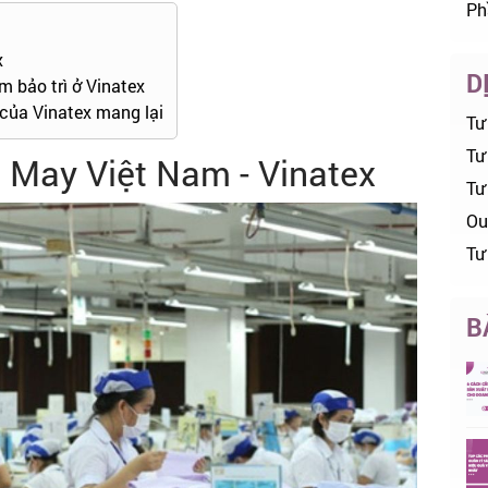
Ph
x
D
m bảo trì ở Vinatex
 của Vinatex mang lại
Tư
Tư 
t May Việt Nam - Vinatex
Tư
Ou
Tư
B