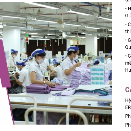
•
H
Gi
•
C
thi
•
G
Quả
•
G
mề
Hư
C
Hệ
ER
Ph
Ph