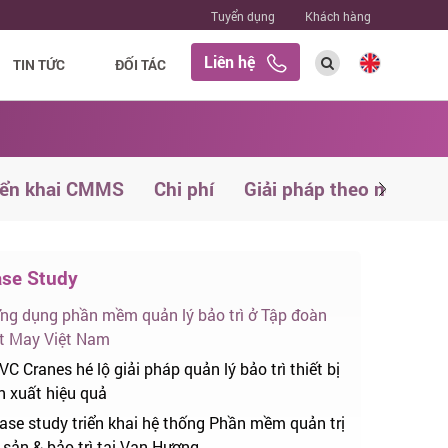
Tuyển dụng
Khách hàng
Liên hệ
TIN TỨC
ĐỐI TÁC
iển khai CMMS
Chi phí
Giải pháp theo ngành
se Study
ng dụng phần mềm quản lý bảo trì ở Tập đoàn
t May Việt Nam
VC Cranes hé lộ giải pháp quản lý bảo trì thiết bị
n xuất hiệu quả
ase study triển khai hệ thống Phần mềm quản trị
i sản & bảo trì tại Vạn Hương