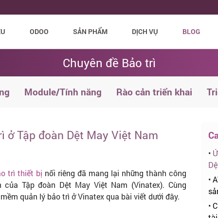
ỆU
ODOO
SẢN PHẨM
DỊCH VỤ
BLOG
Chuyên đề Bảo trì
ng
Module/Tính năng
Rào cản triển khai
Tr
ì ở Tập đoàn Dệt May Việt Nam
Ca
•
Ứ
Dệ
 trì thiết bị
nối riêng đã mang lại những thành công
•
A
h của Tập đoàn Dệt May Việt Nam (Vinatex). Cùng
sả
mềm quản lý bảo trì ở Vinatex qua bài viết dưới đây.
•
C
tà