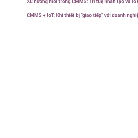
Xu hướng mới trong CMMS: Trí tuệ nhân tạo và IoT 
CMMS + IoT: Khi thiết bị "giao tiếp" với doanh nghi