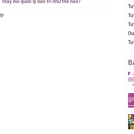
thay đổi quản lý bảo trì như thế nào?
Tư
ệp
Tư 
Tư
Ou
Tư
B