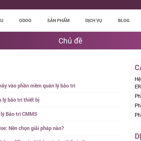
ỆU
ODOO
SẢN PHẨM
DỊCH VỤ
BLOG
Chủ đề
C
Hệ
ây vào phần mềm quản lý bảo trì
ER
Ph
 bảo trì thiết bị
Ph
 lý Bảo trì CMMS
Ph
e: Nên chọn giải pháp nào?
D