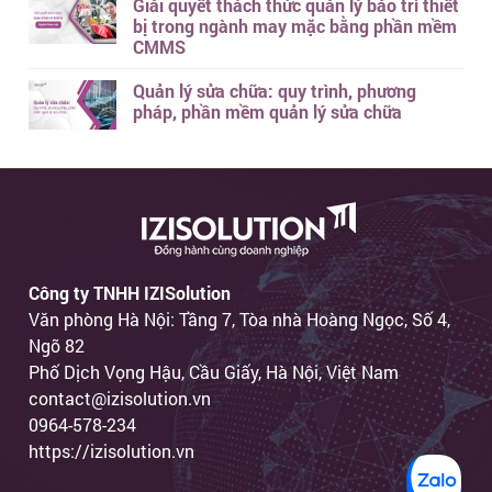
Giải quyết thách thức quản lý bảo trì thiết
bị trong ngành may mặc bằng phần mềm
CMMS
Quản lý sửa chữa: quy trình, phương
pháp, phần mềm quản lý sửa chữa
Công ty TNHH IZISolution
Văn phòng Hà Nội: Tầng 7, Tòa nhà Hoàng Ngọc, Số 4,
Ngõ 82
Phố Dịch Vọng Hậu, Cầu Giấy, Hà Nội, Việt Nam
contact@izisolution.vn
0964-578-234
https://izisolution.vn