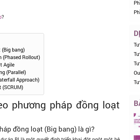
Ph
Ph
p
?
D
Tư
t (Big bang)
Tư 
n (Phased Rollout)
Tư
t Agile
g (Parallel)
Ou
aterfall Approach)
Tư
út (SCRUM)
theo phương pháp đồng loạt
B
háp đồng loạt (Big bang) là gì?
dự án BI là một quyết định triển khai đột ngột một hệ