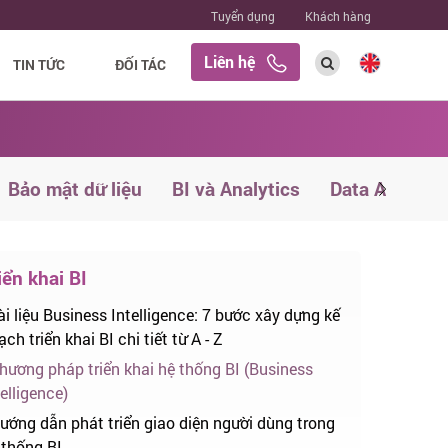
Tuyển dụng
Khách hàng
Liên hệ
TIN TỨC
ĐỐI TÁC
Bảo mật dữ liệu
BI và Analytics
Data Analyst
iển khai BI
ài liệu Business Intelligence: 7 bước xây dựng kế
ch triển khai BI chi tiết từ A - Z
hương pháp triển khai hệ thống BI (Business
elligence)
ướng dẫn phát triển giao diện người dùng trong
 thống BI