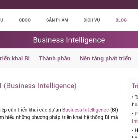
ỆU
ODOO
SẢN PHẨM
DỊCH VỤ
BLOG
Business Intelligence
riển khai BI
Thành phần
Nền tảng phát triển
 (Business Intelligence)
Tr
•
T
hoạ
hiệp cần triển khai các dự án
Business Intelligence
(BI)
•
P
tìm hiểu những phương pháp triển khai hệ thống BI mà
Int
•
H
hệ