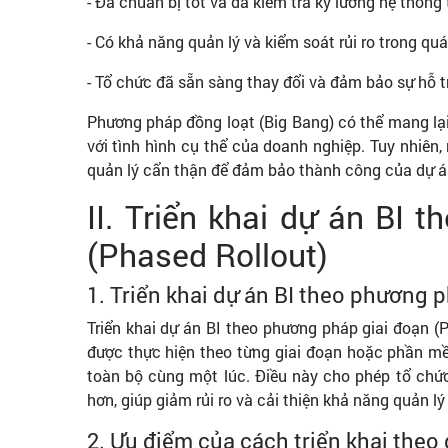
- Đã chuẩn bị tốt và đã kiểm tra kỹ lưỡng hệ thống t
- Có khả năng quản lý và kiểm soát rủi ro trong quá 
- Tổ chức đã sẵn sàng thay đổi và đảm bảo sự hỗ t
Phương pháp đồng loạt (Big Bang) có thể mang lại 
với tình hình cụ thể của doanh nghiệp. Tuy nhiên,
quản lý cẩn thận để đảm bảo thành công của dự á
II. Triển khai dự án BI 
(Phased Rollout)
1. Triển khai dự án BI theo phương p
Triển khai dự án BI theo phương pháp giai đoạn (P
được thực hiện theo từng giai đoạn hoặc phần mềm
toàn bộ cùng một lúc. Điều này cho phép tổ chức
hơn, giúp giảm rủi ro và cải thiện khả năng quản lý
2. Ưu điểm của cách triển khai theo 