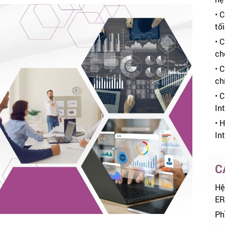
•
C
tố
•
C
ch
•
C
ch
•
C
In
•
H
In
C
Hệ
ER
Ph