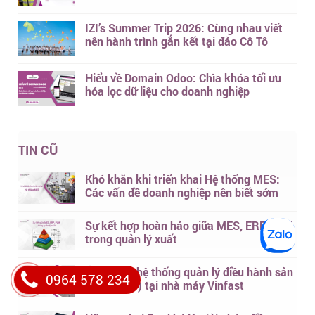
IZI’s Summer Trip 2026: Cùng nhau viết
nên hành trình gắn kết tại đảo Cô Tô
Hiểu về Domain Odoo: Chìa khóa tối ưu
hóa lọc dữ liệu cho doanh nghiệp
TIN CŨ
Khó khăn khi triển khai Hệ thống MES:
Các vấn đề doanh nghiệp nên biết sớm
Sự kết hợp hoàn hảo giữa MES, ERP, PLM
trong quản lý xuất
Ứng dụng hệ thống quản lý điều hành sản
0964 578 234
xuất (MES) tại nhà máy Vinfast