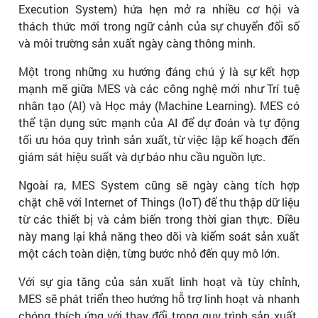
Execution System) hứa hẹn mở ra nhiều cơ hội và
thách thức mới trong ngữ cảnh của sự chuyển đổi số
và môi trường sản xuất ngày càng thông minh.
Một trong những xu hướng đáng chú ý là sự kết hợp
mạnh mẽ giữa MES và các công nghệ mới như Trí tuệ
nhân tạo (AI) và Học máy (Machine Learning). MES có
thể tận dụng sức mạnh của AI để dự đoán và tự động
tối ưu hóa quy trình sản xuất, từ việc lập kế hoạch đến
giám sát hiệu suất và dự báo nhu cầu nguồn lực.
Ngoài ra, MES System cũng sẽ ngày càng tích hợp
chặt chẽ với Internet of Things (IoT) để thu thập dữ liệu
từ các thiết bị và cảm biến trong thời gian thực. Điều
này mang lại khả năng theo dõi và kiểm soát sản xuất
một cách toàn diện, từng bước nhỏ đến quy mô lớn.
Với sự gia tăng của sản xuất linh hoạt và tùy chỉnh,
MES sẽ phát triển theo hướng hỗ trợ linh hoạt và nhanh
chóng thích ứng với thay đổi trong quy trình sản xuất.