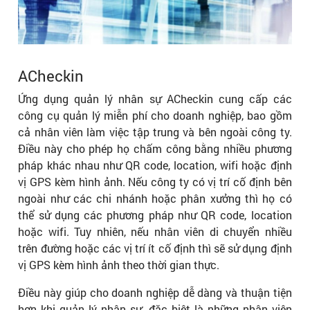
ACheckin
Ứng dụng quản lý nhân sự ACheckin cung cấp các
công cụ quản lý miễn phí cho doanh nghiệp, bao gồm
cả nhân viên làm việc tập trung và bên ngoài công ty.
Điều này cho phép họ chấm công bằng nhiều phương
pháp khác nhau như QR code, location, wifi hoặc định
vị GPS kèm hình ảnh. Nếu công ty có vị trí cố định bên
ngoài như các chi nhánh hoặc phân xưởng thì họ có
thể sử dụng các phương pháp như QR code, location
hoặc wifi. Tuy nhiên, nếu nhân viên di chuyển nhiều
trên đường hoặc các vị trí ít cố định thì sẽ sử dụng định
vị GPS kèm hình ảnh theo thời gian thực.
Điều này giúp cho doanh nghiệp dễ dàng và thuận tiện
hơn khi quản lý nhân sự, đặc biệt là những nhân viên