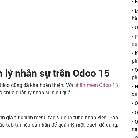
•
B
•
M
hà
•
O
•
P
qu
•
K
ph
n lý nhân sự trên Odoo 15
•
O
ph
 Odoo cũng đã khá hoàn thiện. Với
phần mềm Odoo 15
•
H
ổ chức quản lý nhân sự hiệu quả:
củ
•
O
•
O
nh giá từ chính menu tác vụ của từng nhân viên. Bạn
•
O
ào tab tài liệu cá nhân để quản lý một cách dễ dàng,
nâ