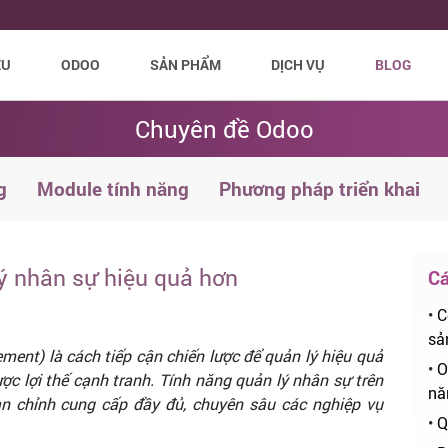
ỆU
ODOO
SẢN PHẨM
DỊCH VỤ
BLOG
Chuyên đề Odoo
g
Module tính năng
Phương pháp triển khai
ý nhân sự hiệu quả hơn
Cá
•
C
sả
nt) là cách tiếp cận chiến lược để quản lý hiệu quả
•
O
ợc lợi thế cạnh tranh. Tính năng quản lý nhân sự trên
nă
 chỉnh cung cấp đầy đủ, chuyên sâu các nghiệp vụ
•
Q