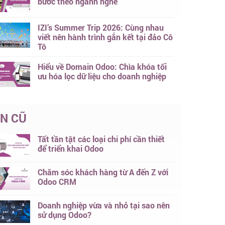
bước theo ngành nghề
IZI’s Summer Trip 2026: Cùng nhau
viết nên hành trình gắn kết tại đảo Cô
Tô
Hiểu về Domain Odoo: Chìa khóa tối
ưu hóa lọc dữ liệu cho doanh nghiệp
IN CŨ
Tất tần tật các loại chi phí cần thiết
để triển khai Odoo
Chăm sóc khách hàng từ A đến Z với
Odoo CRM
Doanh nghiệp vừa và nhỏ tại sao nên
sử dụng Odoo?