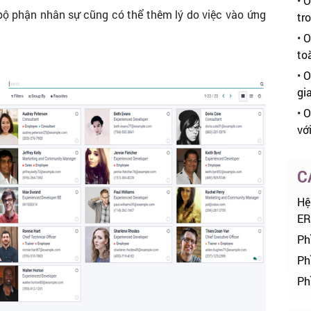
•
O
 bộ phận nhân sự cũng có thể thêm lý do việc vào ứng
tr
•
O
to
•
O
gi
•
O
vớ
C
Hệ
ER
Ph
Ph
Ph