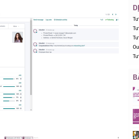
D
Tư
Tư 
Tư
Ou
Tư
B