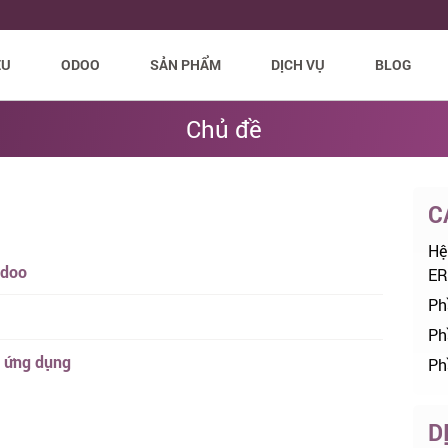
ỆU
ODOO
SẢN PHẨM
DỊCH VỤ
BLOG
Chủ đề
C
Hệ
Odoo
ER
Ph
Ph
ả ứng dụng
Ph
D