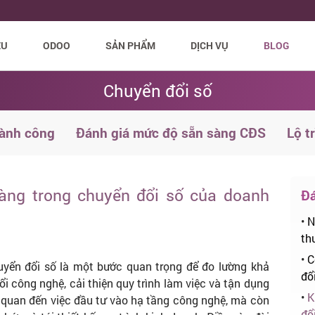
ỆU
ODOO
SẢN PHẨM
DỊCH VỤ
BLOG
Chuyển đổi số
hành công
Đánh giá mức độ sẵn sàng CĐS
Lộ t
àng trong chuyển đổi số của doanh
Đá
•
N
th
•
C
yển đổi số là một bước quan trọng để đo lường khả
đổ
i công nghệ, cải thiện quy trình làm việc và tận dụng
•
K
n quan đến việc đầu tư vào hạ tầng công nghệ, mà còn
đổ