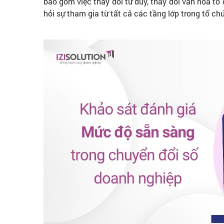
bao gồm việc thay đổi tư duy, thay đổi văn hóa tổ c
hỏi sự tham gia từ tất cả các tầng lớp trong tổ ch