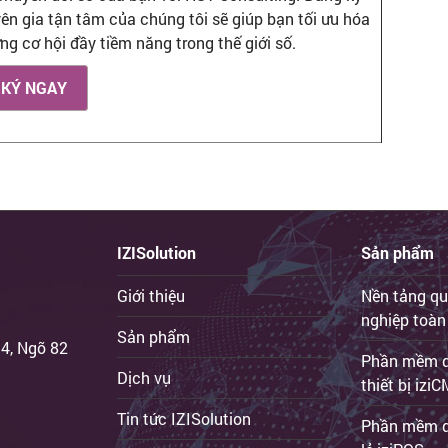
ên gia tận tâm của chúng tôi sẽ giúp bạn tối ưu hóa
g cơ hội đầy tiềm năng trong thế giới số.
 KÝ NGAY
IZISolution
Sản phẩm
Giới thiệu
Nền tảng qu
nghiệp toàn
Sản phẩm
 4, Ngõ 82
Phần mềm qu
Dịch vụ
thiết bị iz
Tin tức IZISolution
Phần mềm q