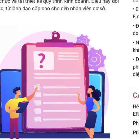
hức và tái thiết kế quy trình kinh doanh. Điều này đòi
ức, từ lãnh đạo cấp cao cho đến nhân viên cơ sở.
•
C
5 
•
Đ
do
•
N
kh
•
Đ
ph
di
C
Hệ
ER
Ph
Ph