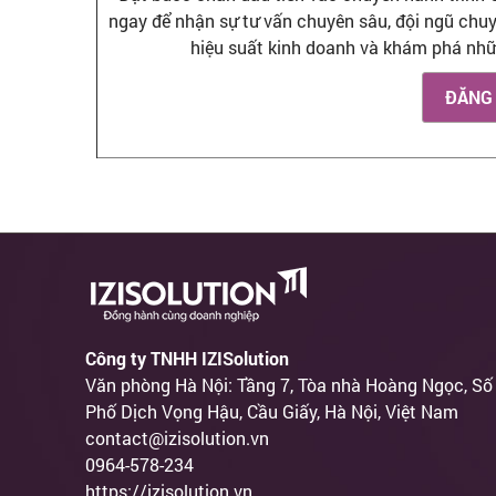
ngay để nhận sự tư vấn chuyên sâu, đội ngũ chuy
hiệu suất kinh doanh và khám phá nhữn
ĐĂNG
Công ty TNHH IZISolution
Văn phòng Hà Nội: Tầng 7, Tòa nhà Hoàng Ngọc, Số
Phố Dịch Vọng Hậu, Cầu Giấy, Hà Nội, Việt Nam
contact@izisolution.vn
0964-578-234
https://izisolution.vn