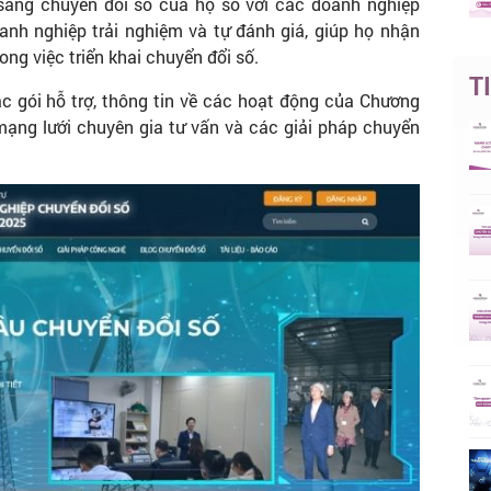
sàng chuyển đổi số của họ so với các doanh nghiệp
nh nghiệp trải nghiệm và tự đánh giá, giúp họ nhận
ng việc triển khai chuyển đổi số.
T
các gói hỗ trợ, thông tin về các hoạt động của Chương
 mạng lưới chuyên gia tư vấn và các giải pháp chuyển