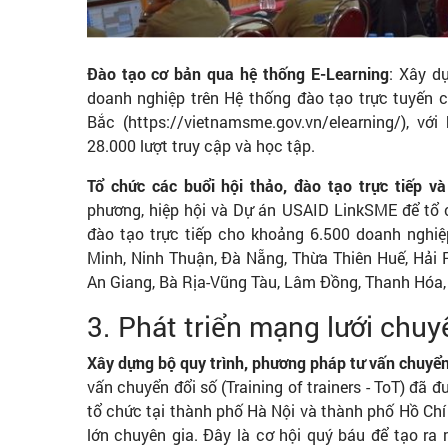
Đào tạo cơ bản qua hệ thống E-Learning
: Xây d
doanh nghiệp trên Hệ thống đào tạo trực tuyến 
Bắc (https://vietnamsme.gov.vn/elearning/), v
28.000 lượt truy cập và học tập.
Tổ chức các buổi hội thảo, đào tạo trực tiếp v
phương, hiệp hội và Dự án USAID LinkSME để tổ
đào tạo trực tiếp cho khoảng 6.500 doanh nghiệ
Minh, Ninh Thuận, Đà Nẵng, Thừa Thiên Huế, Hải 
An Giang, Bà Rịa-Vũng Tàu, Lâm Đồng, Thanh Hóa
3. Phát triển mạng lưới chuy
Xây dựng bộ quy trình, phương pháp tư vấn chuyển
vấn chuyển đổi số (Training of trainers - ToT) đ
tổ chức tại thành phố Hà Nội và thành phố Hồ Chí
lớn chuyên gia. Đây là cơ hội quý báu để tạo ra m