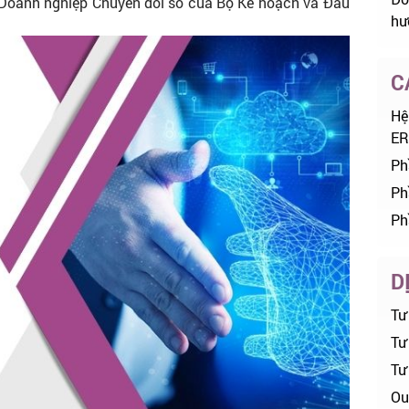
ợ Doanh nghiệp Chuyển đổi số của Bộ Kế hoạch và Đầu
hư
C
Hệ
ER
Ph
Ph
Ph
D
Tư
Tư 
Tư
Ou