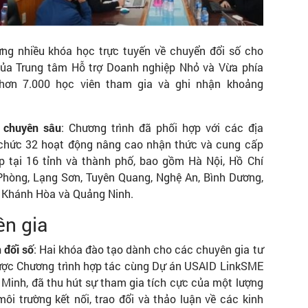
ựng nhiều khóa học trực tuyến về chuyển đổi số cho
của Trung tâm Hỗ trợ Doanh nghiệp Nhỏ và Vừa phía
ới hơn 7.000 học viên tham gia và ghi nhận khoảng
à chuyên sâu
: Chương trình đã phối hợp với các địa
 chức 32 hoạt động nâng cao nhận thức và cung cấp
p tại 16 tỉnh và thành phố, bao gồm Hà Nội, Hồ Chí
Phòng, Lạng Sơn, Tuyên Quang, Nghệ An, Bình Dương,
, Khánh Hòa và Quảng Ninh.
ên gia
 đổi số
: Hai khóa đào tạo dành cho các chuyên gia tư
ã được Chương trình hợp tác cùng Dự án USAID LinkSME
 Minh, đã thu hút sự tham gia tích cực của một lượng
ôi trường kết nối, trao đổi và thảo luận về các kinh