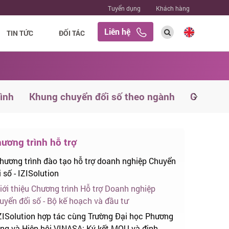
Tuyển dụng
Khách hàng
Liên hệ
TIN TỨC
ĐỐI TÁC
rình
Khung chuyển đổi số theo ngành
Giải phá
ương trình hỗ trợ
hương trình đào tạo hỗ trợ doanh nghiệp Chuyển
 số - IZISolution
iới thiệu Chương trình Hỗ trợ Doanh nghiệp
uyển đổi số - Bộ kế hoạch và đầu tư
ZISolution hợp tác cùng Trường Đại học Phương
ng và Hiệp hội VINASA: Ký kết MOU và định