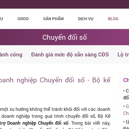
ỆU
ODOO
SẢN PHẨM
DỊCH VỤ
BLOG
Chuyển đổi số
hành công
Đánh giá mức độ sẵn sàng CĐS
Lộ t
Doanh nghiệp Chuyển đổi số - Bộ kế
Ch
•
C
đổi
•
G
h một xu hướng không thể tránh khỏi đối với các doanh
Ch
 doanh nghiệp trong quá trình chuyển đổi số, Bộ Kế
•
I
trợ Doanh nghiệp Chuyển đổi số
. Trong bài viết này,
Đô