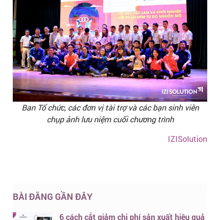
Ban Tổ chức, các đơn vị tài trợ và các bạn sinh viên
chụp ảnh lưu niệm cuối chương trình
IZISolution
BÀI ĐĂNG GẦN ĐÂY
6 cách cắt giảm chi phí sản xuất hiệu quả