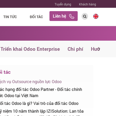
Tuyển dụng
Khách hàng
Liên hệ
TIN TỨC
ĐỐI TÁC
Triển khai Odoo Enterprise
Chi phí
Hướng dẫn
i tác
ịch vụ Outsource nguồn lực Odoo
ác hạng đối tác Odoo Partner - Đối tác chính
ức Odoo tại Việt Nam
ối tác Odoo là gì? Vai trò của đối tác Odoo
ỷ niệm 10 năm thành lập IZISolution: Lan tỏa