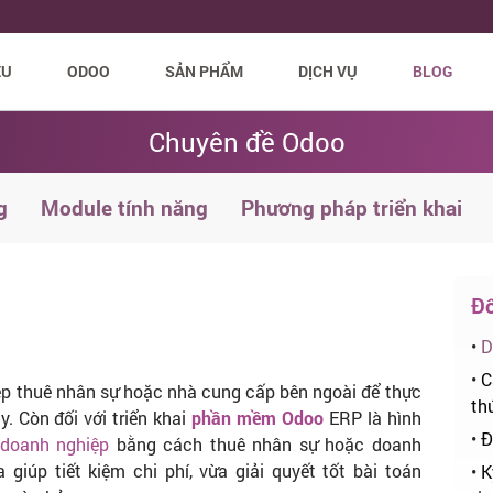
ỆU
ODOO
SẢN PHẨM
DỊCH VỤ
BLOG
Chuyên đề Odoo
g
Module tính năng
Phương pháp triển khai
Đố
•
D
•
C
ệp thuê nhân sự hoặc nhà cung cấp bên ngoài để thực
th
y. Còn đối với triển khai
phần mềm Odoo
ERP là hình
•
Đ
 doanh nghiệp
bằng cách thuê nhân sự hoặc doanh
 giúp tiết kiệm chi phí, vừa giải quyết tốt bài toán
•
K