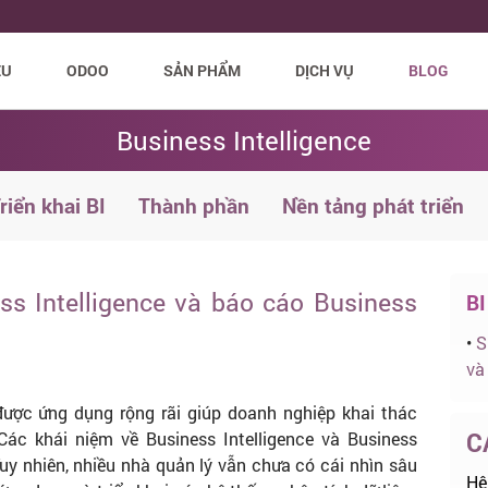
ỆU
ODOO
SẢN PHẨM
DỊCH VỤ
BLOG
Business Intelligence
riển khai BI
Thành phần
Nền tảng phát triển
ss Intelligence và báo cáo Business
BI
•
S
và
 được ứng dụng rộng rãi giúp doanh nghiệp khai thác
C
Các khái niệm về Business Intelligence và Business
y nhiên, nhiều nhà quản lý vẫn chưa có cái nhìn sâu
Hệ