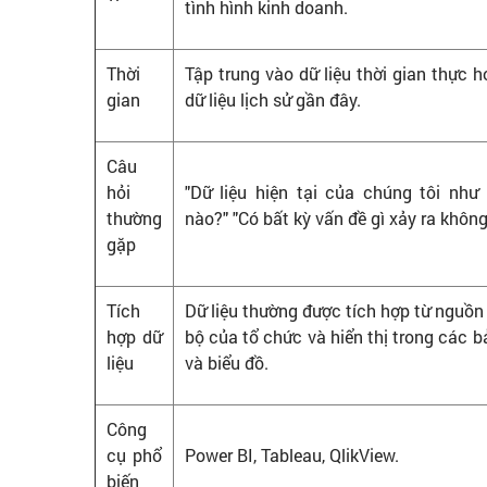
tình hình kinh doanh.
Thời
Tập trung vào dữ liệu thời gian thực 
gian
dữ liệu lịch sử gần đây.
Câu
hỏi
"Dữ liệu hiện tại của chúng tôi như 
thường
nào?" "Có bất kỳ vấn đề gì xảy ra không
gặp
Tích
Dữ liệu thường được tích hợp từ nguồn
hợp dữ
bộ của tổ chức và hiển thị trong các 
liệu
và biểu đồ.
Công
cụ phổ
Power BI, Tableau, QlikView.
biến