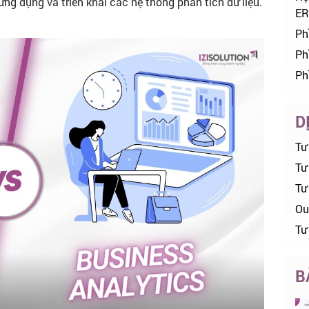
ứng dụng và triển khai các hệ thống phân tích dữ liệu.
ER
Ph
Ph
Ph
D
Tư
Tư 
Tư
Ou
Tư
B