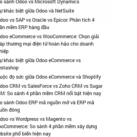
o sánh Odoo vs Microsoft Dynamics
ự khác biệt giữa Odoo và NetSuite
doo vs SAP vs Oracle vs Epicor: Phân tích 4
ần mềm ERP hàng đầu
doo eCommerce vs WooCommerce: Chọn giải
áp thương mại điện tử hoàn hảo cho doanh
hiệp
ự khác biệt giữa Odoo eCommerce vs
estashop
uộc đọ sức giữa Odoo eCommerce và Shoptify
doo CRM vs SalesForce vs Zoho CRM vs Sugar
M: So sánh 4 phần mềm CRM nổi bật hiện nay
o sánh Odoo ERP mã nguồn mở và ERP mã
uồn đóng
doo vs Wordpress vs Magento vs
oCommerce: So sánh 4 phần mềm xây dựng
bsite phổ biến hiện nay