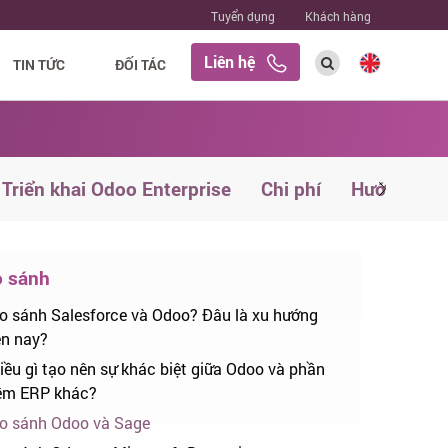
Tuyển dụng
Khách hàng
Liên hệ
TIN TỨC
ĐỐI TÁC
Triển khai Odoo Enterprise
Chi phí
Hướng dẫn
 sánh
o sánh Salesforce và Odoo? Đâu là xu hướng
ện nay?
iều gì tạo nên sự khác biệt giữa Odoo và phần
m ERP khác?
o sánh Odoo và Sage