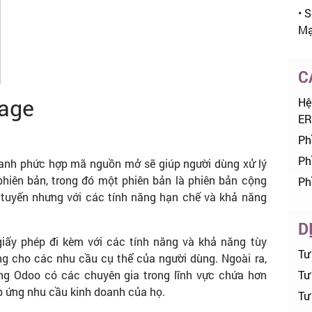
•
S
Mạ
C
Sage
Hệ
ER
Ph
Ph
oanh phức hợp mã nguồn mở sẽ giúp người dùng xử lý
hiên bản, trong đó một phiên bản là phiên bản cộng
Ph
 tuyến nhưng với các tính năng hạn chế và khả năng
D
iấy phép đi kèm với các tính năng và khả năng tùy
Tư
ng cho các nhu cầu cụ thể của người dùng. Ngoài ra,
Tư 
ng Odoo có các chuyên gia trong lĩnh vực chứa hơn
p ứng nhu cầu kinh doanh của họ.
Tư