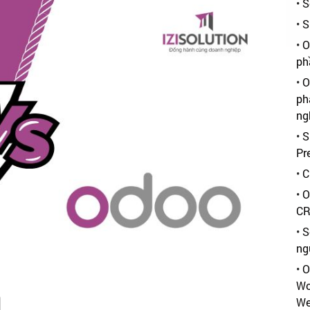
•
S
•
S
•
O
ph
•
O
ph
ng
•
S
Pr
•
C
•
O
CR
•
S
ng
•
O
Wo
We