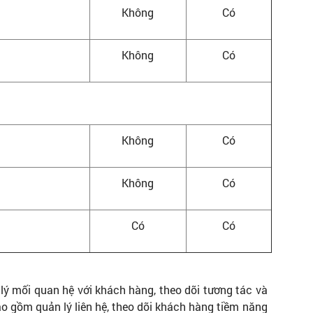
Không
Có
Không
Có
Không
Có
Không
Có
Có
Có
ý mối quan hệ với khách hàng, theo dõi tương tác và
o gồm quản lý liên hệ, theo dõi khách hàng tiềm năng