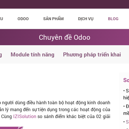
ỆU
ODOO
SẢN PHẨM
DỊCH VỤ
BLOG
Chuyên đề Odoo
g
Module tính năng
Phương pháp triển khai
So
•
S
hi
p người dùng điều hành toàn bộ hoạt động kinh doanh
•
Đ
ản lý mang đến sự tiện dụng trong các hoạt động của
mề
. Cùng
IZISolution
so sánh điểm khác biệt của 02 giải
•
S