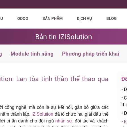
ỆU
ODOO
SẢN PHẨM
DỊCH VỤ
BLOG
Bản tin IZISolution
g
Module tính năng
Phương pháp triển khai
ion: Lan tỏa tinh thần thể thao qua
Đố
•
D
•
C
th
ới công nghệ, mà còn là sự kết nối, gắn bó giữa các
•
Đ
0 năm thành lập,
IZISolution
đã tổ chức hai giải đấu thể
lời tri ân dành cho đội ngũ
nhân sự
, đối tác và khách
•
K