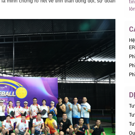
 là minh chứng rõ nét về tinh thần đồng đội, sự đoàn
ti
lô
C
Hệ
ER
Ph
Ph
Ph
D
Tư
Tư 
Tư
Ou