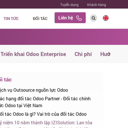
Tuyển dụng
Khách hàng
Liên hệ
TIN TỨC
ĐỐI TÁC
Triển khai Odoo Enterprise
Chi phí
Hướng dẫn
i tác
ịch vụ Outsource nguồn lực Odoo
ác hạng đối tác Odoo Partner - Đối tác chính
ức Odoo tại Việt Nam
ối tác Odoo là gì? Vai trò của đối tác Odoo
ỷ niệm 10 năm thành lập IZISolution: Lan tỏa