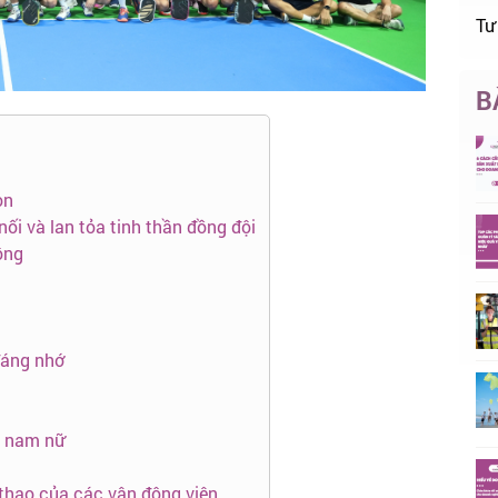
Tư
B
on
nối và lan tỏa tinh thần đồng đội
lông
đáng nhớ
i nam nữ
ể thao của các vận động viên