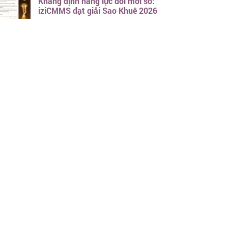
Khẳng định năng lực đổi mới số:
iziCMMS đạt giải Sao Khuê 2026