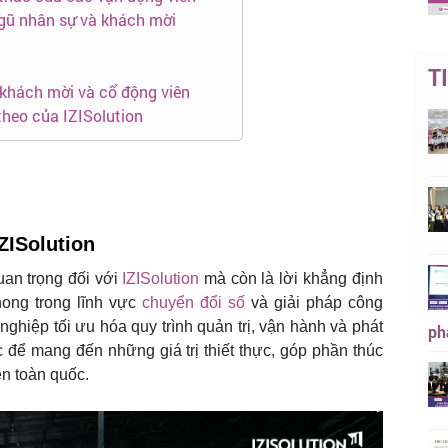
 ngũ nhân sự và khách mời
T
 khách mời và cổ động viên
theo của IZISolution
ZISolution
an trọng đối với
IZISolution
mà còn là lời khẳng định
hong trong lĩnh vực
chuyển đổi số
và giải pháp công
ghiệp tối ưu hóa quy trình quản trị, vận hành và phát
ph
để mang đến những giá trị thiết thực, góp phần thúc
ên toàn quốc.