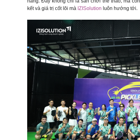
hàng. Đây không chỉ là sân chơi thể thao, mà còn
kết và giá trị cốt lõi mà
IZISolution
luôn hướng tới.