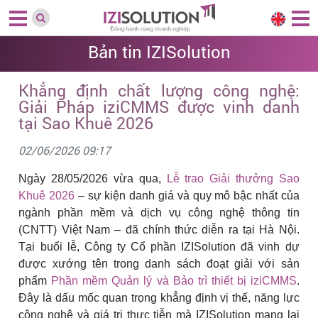
Bản tin IZISolution
Khẳng định chất lượng công nghệ:
Giải Pháp iziCMMS được vinh danh
tại Sao Khuê 2026
02/06/2026 09:17
Ngày 28/05/2026 vừa qua,
Lễ trao Giải thưởng Sao
Khuê 2026
– sự kiện danh giá và quy mô bậc nhất của
ngành phần mềm và dịch vụ công nghệ thông tin
(CNTT) Việt Nam – đã chính thức diễn ra tại Hà Nội.
Tại buổi lễ, Công ty Cổ phần IZISolution đã vinh dự
được xướng tên trong danh sách đoạt giải với sản
phẩm
Phần mềm Quản lý và Bảo trì thiết bị iziCMMS
.
Đây là dấu mốc quan trọng khẳng định vị thế, năng lực
công nghệ và giá trị thực tiễn mà IZISolution mang lại