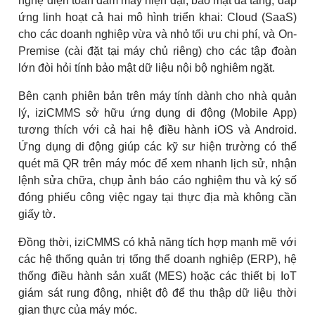
nghệ điện toán đám mây hiện đại, bảo mật đa tầng, đáp
ứng linh hoạt cả hai mô hình triển khai: Cloud (SaaS)
cho các doanh nghiệp vừa và nhỏ tối ưu chi phí, và On-
Premise (cài đặt tại máy chủ riêng) cho các tập đoàn
lớn đòi hỏi tính bảo mật dữ liệu nội bộ nghiêm ngặt.
Bên cạnh phiên bản trên máy tính dành cho nhà quản
lý, iziCMMS sở hữu ứng dụng di động (Mobile App)
tương thích với cả hai hệ điều hành iOS và Android.
Ứng dụng di động giúp các kỹ sư hiện trường có thể
quét mã QR trên máy móc để xem nhanh lịch sử, nhận
lệnh sửa chữa, chụp ảnh báo cáo nghiệm thu và ký số
đóng phiếu công việc ngay tại thực địa mà không cần
giấy tờ.
Đồng thời, iziCMMS có khả năng tích hợp mạnh mẽ với
các hệ thống quản trị tổng thể doanh nghiệp (ERP), hệ
thống điều hành sản xuất (MES) hoặc các thiết bị IoT
giám sát rung động, nhiệt độ để thu thập dữ liệu thời
gian thực của máy móc.