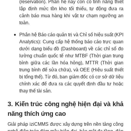
(reservation). Phân hệ này còn có tính năng thiết
lập định mức tồn kho tối thiểu, tự động đưa ra
cảnh báo mua hàng khi vật tư chạm ngưỡng an
toàn.
Phân hệ Báo cáo quản trị và Chỉ số hiệu suất (KPI
Analytics): Cung cấp hệ thống báo cáo trực quan
dưới dạng biểu đồ (Dashboard) về các chỉ số đo
lường chuẩn quốc tế như MTBF (Thời gian trung
bình giữa các lần hóa hỏng), MTTR (Thời gian
trung bình để sửa chữa), và OEE (Hiệu suất thiết
bị tổng thể). Từ đó, ban giám đốc có cơ sở dữ liệu
chính xác để đưa ra các quyết định đầu tư hoặc
thay thế tài sản.
3. Kiến trúc công nghệ hiện đại và khả
năng thích ứng cao
Giải pháp iziCMMS được xây dựng trên nền tảng công