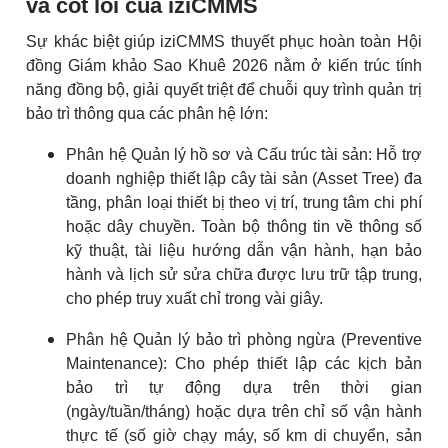
và cốt lõi của iziCMMS
Sự khác biệt giúp iziCMMS thuyết phục hoàn toàn Hội
đồng Giám khảo Sao Khuê 2026 nằm ở kiến trúc tính
năng đồng bộ, giải quyết triệt để chuỗi quy trình quản trị
bảo trì thông qua các phân hệ lớn:
Phân hệ Quản lý hồ sơ và Cấu trúc tài sản: Hỗ trợ
doanh nghiệp thiết lập cây tài sản (Asset Tree) đa
tầng, phân loại thiết bị theo vị trí, trung tâm chi phí
hoặc dây chuyền. Toàn bộ thông tin về thông số
kỹ thuật, tài liệu hướng dẫn vận hành, hạn bảo
hành và lịch sử sửa chữa được lưu trữ tập trung,
cho phép truy xuất chỉ trong vài giây.
Phân hệ Quản lý bảo trì phòng ngừa (Preventive
Maintenance): Cho phép thiết lập các kịch bản
bảo trì tự động dựa trên thời gian
(ngày/tuần/tháng) hoặc dựa trên chỉ số vận hành
thực tế (số giờ chạy máy, số km di chuyển, sản