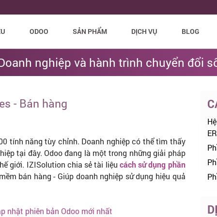
ỆU
ODOO
SẢN PHẨM
DỊCH VỤ
BLOG
Doanh nghiệp và hành trình chuyển đổi s
s - Bán hàng
C
Hệ
ER
0 tính năng tùy chỉnh. Doanh nghiệp có thể tìm thấy
Ph
iệp tại đây. Odoo đang là một trong những giải pháp
Ph
 giới. IZISolution chia sẻ tài liệu
cách sử dụng phần
 mềm bán hàng - Giúp doanh nghiệp sử dụng hiệu quả
Ph
D
ập nhật phiên bản Odoo mới nhất