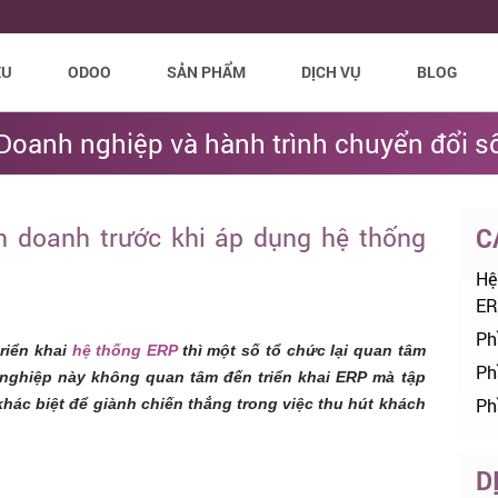
ỆU
ODOO
SẢN PHẨM
DỊCH VỤ
BLOG
Doanh nghiệp và hành trình chuyển đổi s
inh doanh trước khi áp dụng hệ thống
C
Hệ
ER
Ph
riển khai
hệ thống ERP
thì một số tổ chức lại quan tâm
Ph
 nghiệp này không quan tâm đến triển khai ERP mà tập
Ph
hác biệt để giành chiến thắng trong việc thu hút khách
D