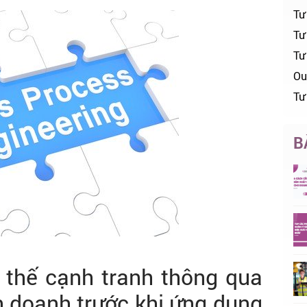
Tư
Tư 
Tư
Ou
Tư
B
ợi thế cạnh tranh thông qua
nh doanh trước khi ứng dụng