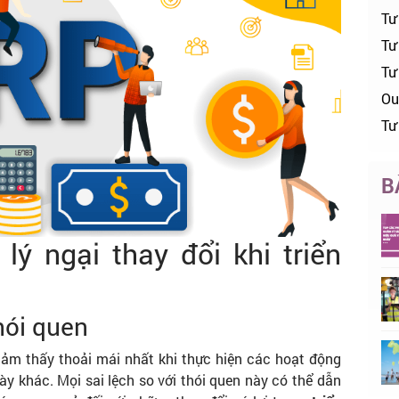
Tư
Tư 
Tư
Ou
Tư
B
lý ngại thay đổi khi triển
thói quen
ảm thấy thoải mái nhất khi thực hiện các hoạt động
gày khác. Mọi sai lệch so với thói quen này có thể dẫn