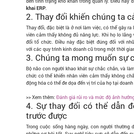
đến tình trạng khó khăn trong quản lý. Điều này 
khai ERP
.
2. Thay đổi khiến chúng ta 
Thay đổi, đặc biệt là ở nơi làm việc, có thể gây r
viên cảm thấy không đủ năng lực. Khi họ lo lắng 
đổi tổ chức. Điều này đặc biệt đúng đối với n
với các quy trình kinh doanh cũ trong một thời gian
3. Chúng ta mong muốn sự 
Bộ não con người khao khát sự chắc chắn, và làm
chức có thể khiến nhân viên cảm thấy không chắc
động hóa có thể đe dọa đến vị trí của họ tại doanh
>> Xem thêm:
Đánh giá rủi ro và mức độ ảnh hưởng 
4. Sự thay đổi có thể dẫn 
trước được
Trong cuộc sống hàng ngày, con người thường dễ
những cơ hội tốt. Suy nghĩ tiêu cực sẽ dẫn đến s