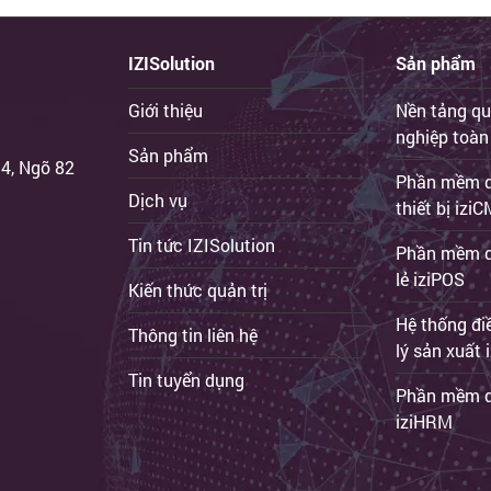
IZISolution
Sản phẩm
Giới thiệu
Nền tảng qu
nghiệp toàn
Sản phẩm
 4, Ngõ 82
Phần mềm qu
Dịch vụ
thiết bị iz
Tin tức IZISolution
Phần mềm q
lẻ iziPOS
Kiến thức quản trị
Hệ thống đi
Thông tin liên hệ
lý sản xuất
Tin tuyển dụng
Phần mềm q
iziHRM