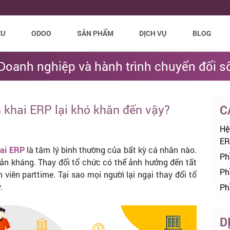
ỆU
ODOO
SẢN PHẨM
DỊCH VỤ
BLOG
Doanh nghiệp và hành trình chuyển đổi s
ển khai ERP lại khó khăn đến vậy?
C
Hệ
ER
hai ERP
là tâm lý bình thường của bất kỳ cá nhân nào.
Ph
hản kháng. Thay đổi tổ chức có thể ảnh hưởng đến tất
Ph
iên parttime. Tại sao mọi người lại ngại thay đổi tổ
.
Ph
D