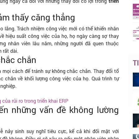
đúng ngay cả đối với những thay đổi có lợi trong
triển
cảm thấy căng thẳng
a lo lắng. Trách nhiệm công việc mới có thể khiến nhân
về hiệu suất công việc của họ, họ ngày càng sợ thay
hững nhân viên lâu năm, những người đã quen thuộc
 rất dài.
chắc chắn
T
 mọi cách để tránh sự không chắc chắn. Thay đổi tổ
 chắn về khối lượng công việc của họ. Quá trình tự
 nghiệp.
của rủi ro trong triển khai ERP
đến những vấn đề không lường
 nảy sinh suy nghĩ tiêu cực, kể cả khi đối mặt với
ự đề kháng. Điều gì sẽ xảy ra nếu một nhân viên nhận