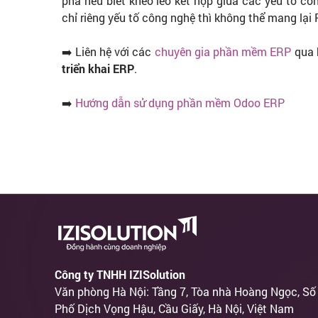
phá nếu biết khéo léo kết hợp giữa các yếu tố con
chỉ riêng yếu tố công nghệ thì không thể mang lại 
➡️ Liên hệ với các
chuyên gia phần mềm ERP
qua 
triển khai ERP
.
➡️
Hướng dẫn sử dụng phần mềm Odoo ERP
Công ty TNHH IZISolution
Văn phòng Hà Nội: Tầng 7, Tòa nhà Hoàng Ngọc, Số
Phố Dịch Vọng Hậu, Cầu Giấy, Hà Nội, Việt Nam