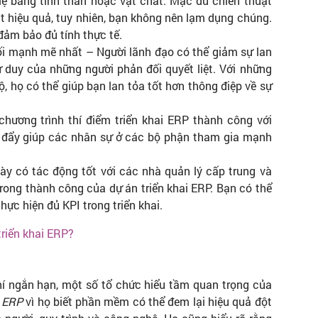
lệ bằng tinh thần hoặc vật chất. Mặc dù chiến thuật
t hiệu quả, tuy nhiên, bạn không nên lạm dụng chúng.
đảm bảo đủ tính thực tế.
ối mạnh mẽ nhất – Người lãnh đạo có thể giảm sự lan
ư duy của những người phản đối quyết liệt. Với những
, họ có thể giúp bạn lan tỏa tốt hơn thông điệp về sự
chương trình thí điểm triển khai ERP thành công với
úc đẩy giúp các nhân sự ở các bộ phận tham gia mạnh
này có tác động tốt với các nhà quản lý cấp trung và
trong thành công của dự án triển khai ERP. Bạn có thể
hực hiện đủ KPI trong triển khai.
riển khai ERP?
hí ngắn hạn, một số tổ chức hiểu tầm quan trọng của
 ERP
vì họ biết phần mềm có thể đem lại hiệu quả đột