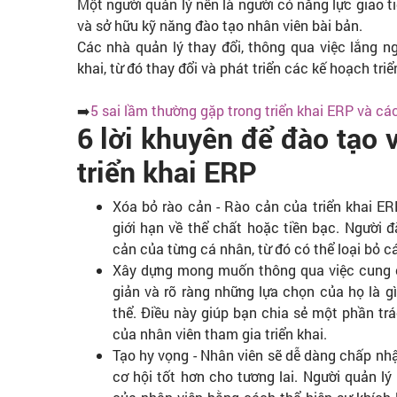
Một người quản lý nên là người có năng lực giao tiế
và sở hữu kỹ năng đào tạo nhân viên bài bản.​
Các nhà quản lý thay đổi, thông qua việc lắng ng
khai, từ đó thay đổi và phát triển các kế hoạch tri
➡️
5 sai lầm thường gặp trong triển khai ERP và cá
6 lời khuyên để đào tạo 
triển khai ERP
Xóa bỏ rào cản - Rào cản của triển khai ER
giới hạn về thể chất hoặc tiền bạc. Người 
cản của từng cá nhân, từ đó có thể loại bỏ c
Xây dựng mong muốn thông qua việc cung c
giản và rõ ràng những lựa chọn của họ là g
thể. Điều này giúp bạn chia sẻ một phần t
của nhân viên tham gia triển khai.
Tạo hy vọng - Nhân viên sẽ dễ dàng chấp nhậ
cơ hội tốt hơn cho tương lai. Người quản lý