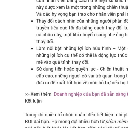
của nhân viên bằng cách thể hiện sự khích 
này được xem là một trong những chiến thuậ
Và các hy vọng bạn trao cho nhân viên phải 
Thay đổi cách nhìn của những người phản đ
truyền tiêu cực tối đa bằng cách thay đổi t
cá nhân này, một khi chuyển sang phe ủng hộ
thay đổi.
Làm nổi bật những lợi ích hữu hình – Một 
những lợi ích cụ thể có thể là động lực th
mẽ vào quá trình thay đổi.
Sử dụng tiền hoặc quyền lực - Chiến thuật 
cấp cao, những người có vai trò quan trọng 
đưa ra đề xuất tốt hơn về mức hỗ trợ nếu họ t
>> Xem thêm:
Doanh nghiệp của bạn đã sẵn sàng t
Kết luận
Trong khi nhiều tổ chức nhắm đến tiết kiệm chi p
ROI dài hạn. Họ mong đợi nhiều hơn từ
phần mềm