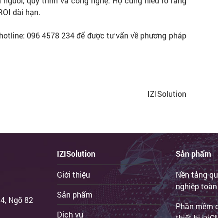
 người, quy trình và công nghệ. Họ cũng hiểu rõ rằng
ROI dài hạn.
hotline: 096 4578 234 để được tư vấn về phương pháp
IZISolution
IZISolution
Sản phẩm
Giới thiệu
Nền tảng qu
nghiệp toàn
Sản phẩm
 4, Ngõ 82
Phần mềm qu
Dịch vụ
thiết bị iz