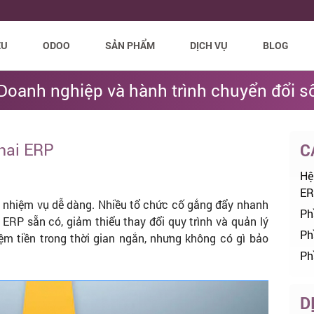
ỆU
ODOO
SẢN PHẨM
DỊCH VỤ
BLOG
Doanh nghiệp và hành trình chuyển đổi s
khai ERP
C
Hệ
ER
 nhiệm vụ dễ dàng. Nhiều tổ chức cố gắng đẩy nhanh
Ph
RP sẵn có, giảm thiểu thay đổi quy trình và quản lý
Ph
iệm tiền trong thời gian ngắn, nhưng không có gì bảo
Ph
D