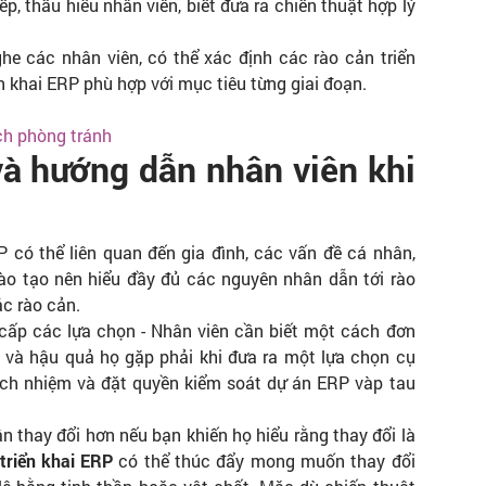
p, thấu hiểu nhân viên, biết đưa ra chiến thuật hợp lý
he các nhân viên, có thể xác định các rào cản triển
ển khai ERP phù hợp với mục tiêu từng giai đoạn.
ch phòng tránh
và hướng dẫn nhân viên khi
P có thể liên quan đến gia đình, các vấn đề cá nhân,
đào tạo nên hiểu đầy đủ các nguyên nhân dẫn tới rào
ác rào cản.
ấp các lựa chọn - Nhân viên cần biết một cách đơn
ì và hậu quả họ gặp phải khi đưa ra một lựa chọn cụ
rách nhiệm và đặt quyền kiểm soát dự án ERP vàp tau
n thay đổi hơn nếu bạn khiến họ hiểu rằng thay đổi là
triển khai ERP
có thể thúc đẩy mong muốn thay đổi