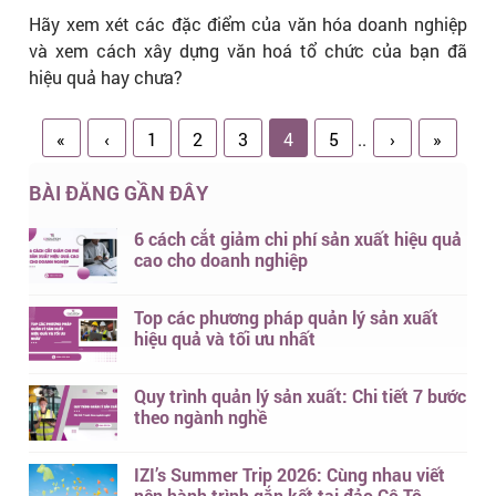
Hãy xem xét các đặc điểm của văn hóa doanh nghiệp
và xem cách xây dựng văn hoá tổ chức của bạn đã
hiệu quả hay chưa?
«
‹
1
2
3
4
5
..
›
»
BÀI ĐĂNG GẦN ĐÂY
6 cách cắt giảm chi phí sản xuất hiệu quả
cao cho doanh nghiệp
Top các phương pháp quản lý sản xuất
hiệu quả và tối ưu nhất
Quy trình quản lý sản xuất: Chi tiết 7 bước
theo ngành nghề
IZI’s Summer Trip 2026: Cùng nhau viết
nên hành trình gắn kết tại đảo Cô Tô