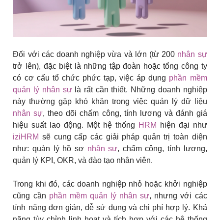
Đối với các doanh nghiệp vừa và lớn (từ 200
nhân sự
trở lên), đặc biệt là những tập đoàn hoặc tổng công ty
có cơ cấu tổ chức phức tạp, việc áp dụng
phần mềm
quản lý nhân sự
là rất cần thiết. Những doanh nghiệp
này thường gặp khó khăn trong việc quản lý dữ liệu
nhân sự
, theo dõi chấm công, tính lương và đánh giá
hiệu suất lao động. Một hệ thống
HRM
hiện đại như
iziHRM
sẽ cung cấp các giải pháp quản trị toàn diện
như: quản lý hồ sơ
nhân sự
, chấm công, tính lương,
quản lý KPI, OKR, và đào tạo nhân viên.
Trong khi đó, các doanh nghiệp nhỏ hoặc khởi nghiệp
cũng cần
phần mềm quản lý nhân sự
, nhưng với các
tính năng đơn giản, dễ sử dụng và chi phí hợp lý. Khả
năng tùy chỉnh linh hoạt và tích hợp với các hệ thống