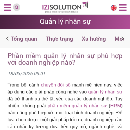
Quản lý nhân sự
n
Tổng quan
Thực trạng
Xu hướng
Modul
Phần mềm quản lý nhân sự phù hợp
với doanh nghiệp nào?
18/03/2026 09:01
Trong bối cảnh
chuyển đổi số
mạnh mẽ hiện nay, việc
áp dụng các giải pháp công nghệ vào
quản lý nhân sự
đã trở thành xu thế tất yếu của các doanh nghiệp. Tuy
nhiên, không phải
phần mềm quản lý nhân sự
(
HRM
)
nào cũng phù hợp với mọi loại hình doanh nghiệp. Để
lựa chọn được một giải pháp tối ưu, doanh nghiệp cần
cân nhắc kỹ lưỡng dựa trên quy mô, ngành nghề, và