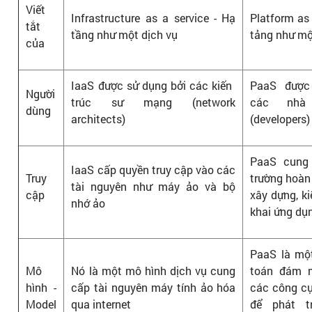
Viết
Infrastructure as a service - Hạ
Platform as 
tắt
tầng như một dịch vụ
tảng như mộ
của
IaaS được sử dụng bởi các kiến ​​
PaaS được
Người
trúc sư mạng (network
các nhà 
dùng
architects)
(developers)
PaaS cung
IaaS cấp quyền truy cập vào các
Truy
trường hoàn
tài nguyên như máy ảo và bộ
cập
xây dựng, ki
nhớ ảo
khai ứng dụ
PaaS là mộ
Mô
Nó là một mô hình dịch vụ cung
toán đám 
hình -
cấp tài nguyên máy tính ảo hóa
các công c
Model
qua internet
để phát t