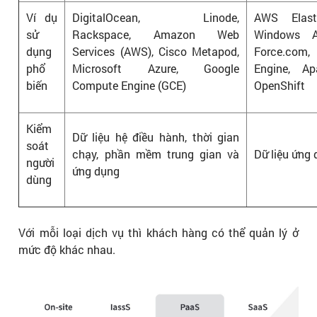
Ví dụ
DigitalOcean, Linode,
AWS Elast
sử
Rackspace, Amazon Web
Windows A
dụng
Services (AWS), Cisco Metapod,
Force.com
phổ
Microsoft Azure, Google
Engine, Ap
biến
Compute Engine (GCE)
OpenShift
Kiểm
Dữ liệu hệ điều hành, thời gian
soát
chạy, phần mềm trung gian và
Dữ liệu ứng
người
ứng dụng
dùng
Với mỗi loại dịch vụ thì khách hàng có thể quản lý ở
mức độ khác nhau.