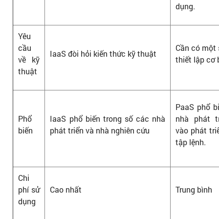
dụng.
Yêu
cầu
Cần có một s
IaaS đòi hỏi kiến ​​thức kỹ thuật
về kỹ
thiết lập cơ
thuật
PaaS phổ bi
Phổ
IaaS phổ biến trong số các nhà
nhà phát t
biến
phát triển và nhà nghiên cứu
vào phát tr
tập lệnh.
Chi
phí sử
Cao nhất
Trung bình
dụng