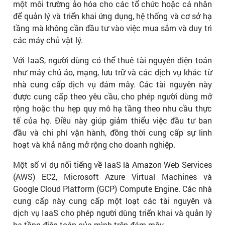
một môi trường ảo hóa cho các tổ chức hoặc cá nhân
để quản lý và triển khai ứng dụng, hệ thống và cơ sở hạ
tầng mà không cần đầu tư vào việc mua sắm và duy trì
các máy chủ vật lý.
Với IaaS, người dùng có thể thuê tài nguyên điện toán
như máy chủ ảo, mạng, lưu trữ và các dịch vụ khác từ
nhà cung cấp dịch vụ đám mây. Các tài nguyên này
được cung cấp theo yêu cầu, cho phép người dùng mở
rộng hoặc thu hẹp quy mô hạ tầng theo nhu cầu thực
tế của họ. Điều này giúp giảm thiểu việc đầu tư ban
đầu và chi phí vận hành, đồng thời cung cấp sự linh
hoạt và khả năng mở rộng cho doanh nghiệp.
Một số ví dụ nổi tiếng về IaaS là Amazon Web Services
(AWS) EC2, Microsoft Azure Virtual Machines và
Google Cloud Platform (GCP) Compute Engine. Các nhà
cung cấp này cung cấp một loạt các tài nguyên và
dịch vụ IaaS cho phép người dùng triển khai và quản lý
hạ tầng điện toán của mình trên đám mây.