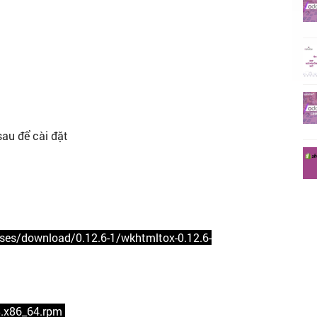
sau để cài đặt
ses/download/0.12.6-1/wkhtmltox-0.12.6-
s8.x86_64.rpm