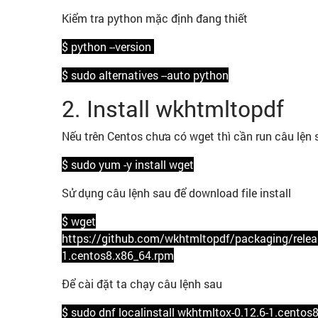
Kiểm tra python mặc định đang thiết
$ python --version
$ sudo alternatives --auto python
2. Install wkhtmltopdf
Nếu trên Centos chưa có wget thì cần run câu lện 
$ sudo yum -y install wget
Sử dụng câu lệnh sau để download file install
$ wget
https://github.com/wkhtmltopdf/packaging/relea
1.centos8.x86_64.rpm
Để cài đặt ta chạy câu lệnh sau
$ sudo dnf localinstall wkhtmltox-0.12.6-1.cento