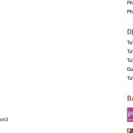
Ph
Ph
D
Tư
Tư 
Tư
Ou
Tư
B
hon3