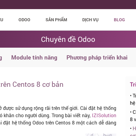
ỆU
ODOO
SẢN PHẨM
DỊCH VỤ
BLOG
Chuyên đề Odoo
g
Module tính năng
Phương pháp triển khai
trên Centos 8 cơ bản
Tr
•
T
hệ
ược sử dụng rộng rãi trên thế giới. Cài đặt hệ thống
•
C
ó khăn cho người dùng. Trong bài viết này,
IZISolution
8 
i đặt hệ thống Odoo trên Centos 8 một cách dễ dàng
•
H
cơ