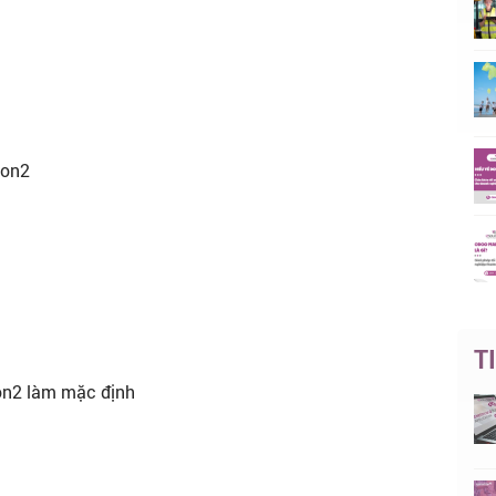
hon2
T
on2 làm mặc định