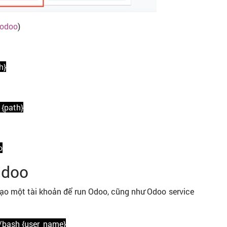
/odoo
)
h}
 {path}
o
Odoo
tạo một tài khoản để run Odoo, cũng như Odoo service
n/bash {user_name}