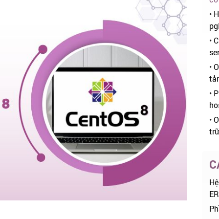
•
H
pg
•
C
se
•
O
tả
•
P
ho
•
O
tr
C
Hệ
ER
Ph