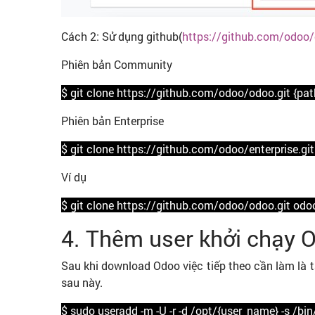
Cách 2: Sử dụng github(
https://github.com/odoo
Phiên bản Community
$ git clone https://github.com/odoo/odoo.git {pat
Phiên bản Enterprise
$ git clone https://github.com/odoo/enterprise.git
Ví dụ
$ git clone https://github.com/odoo/odoo.git odo
4. Thêm user khởi chạy 
Sau khi download Odoo việc tiếp theo cần làm là 
sau này.
$ sudo useradd -m -U -r -d /opt/{user_name} -s /bi