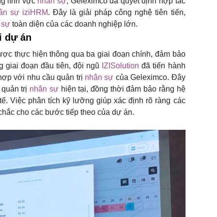
ng lĩnh vực
nhân sự
, Geleximco đã quyết định hợp tác
ân sự iziHRM
. Đây là giải pháp công nghệ tiên tiến,
 sự
toàn diện của các doanh nghiệp lớn.
i dự án
ược thực hiện thông qua ba giai đoạn chính, đảm bảo
g giai đoạn đầu tiên, đội ngũ
IZISolution
đã tiến hành
 hợp với nhu cầu quản trị
nhân sự
của Geleximco. Đây
 quản trị
nhân sự
hiện tại, đồng thời đảm bảo rằng hệ
. Việc phân tích kỹ lưỡng giúp xác định rõ ràng các
chắc cho các bước tiếp theo của dự án.