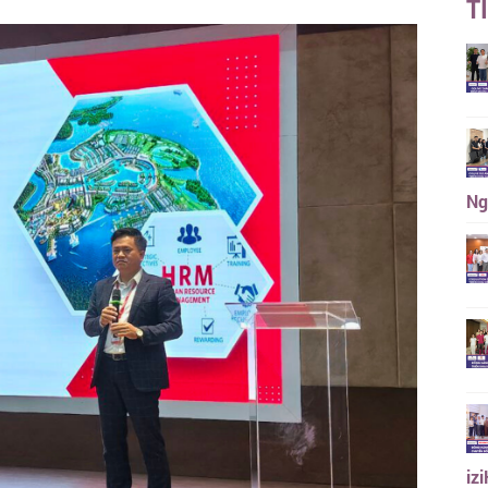
T
Ng
iz