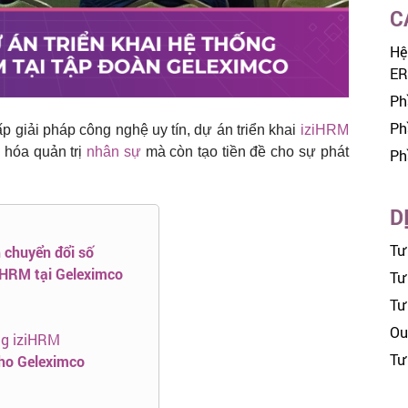
C
Hệ
ER
Ph
Ph
p giải pháp công nghệ uy tín, dự án triển khai
iziHRM
 hóa quản trị
nhân sự
mà còn tạo tiền đề cho sự phát
Ph
D
Tư
h chuyển đổi số
ziHRM tại Geleximco
Tư 
Tư
Ou
ng iziHRM
Tư
cho Geleximco