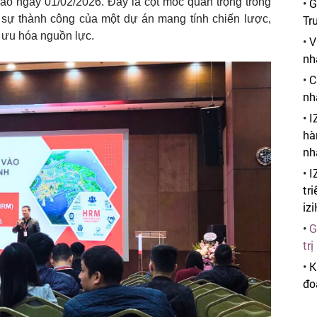
ào ngày 01/02/2026. Đây là cột mốc quan trọng trong
•
G
sự thành công của một dự án mang tính chiến lược,
Tr
 ưu hóa nguồn lực.
•
V
nh
•
C
nh
•
I
hà
nh
•
I
tr
iz
•
G
tr
•
K
đo