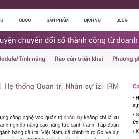
ỆU
ODOO
SẢN PHẨM
DỊCH VỤ
BLOG
uyện chuyển đổi số thành công từ doanh
odule/Tính năng
Rào cản triển khai
Phương p
ai Hệ thống Quản trị Nhân sự iziHRM
Ca
•
H
sự
•
G
ụng công nghệ vào quản trị
nhân sự
không chỉ là xu
ứn
oanh nghiệp nâng cao năng lực cạnh tranh. Tập đoàn
•
K
gành hàng đầu tại Việt Nam, đã chính thức Golive dự