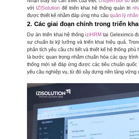
Nhận thấy sự cần thiết của việc
chuyển đổi số
tro
với
IZISolution
để triển khai hệ thống quản trị
nh
được thiết kế nhằm đáp ứng nhu cầu
quản lý nhân
2. Các giai đoạn chính trong triển kha
Dự án triển khai hệ thống
iziHRM
tại Geleximco đ
sự chuẩn bị kỹ lưỡng và triển khai hiệu quả. Tron
phân tích yêu cầu chi tiết và thiết kế hệ thống phù
là bước quan trọng nhằm chuẩn hóa các quy trình
thống mới sẽ đáp ứng được các tiêu chuẩn quốc tế
yêu cầu nghiệp vụ, từ đó xây dựng nền tảng vững 