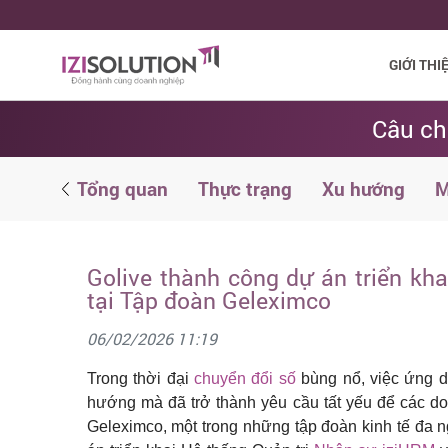
GIỚI THI
Câu ch
g dẫn
Tổng quan
Thực trạng
Xu hướng
M
Golive thành công dự án triển kh
tại Tập đoàn Geleximco
06/02/2026 11:19
Trong thời đại
chuyển đổi số
bùng nổ, việc ứng d
hướng mà đã trở thành yêu cầu tất yếu để các d
Geleximco, một trong những tập đoàn kinh tế đa n