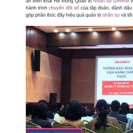
án triển khai Hệ thống Quản trị
Nhân sự iziHRM
v
hành trình
chuyển đổi số
của tập đoàn, đánh dấu 
góp phần thúc đẩy hiệu quả quản trị
nhân sự
và tối