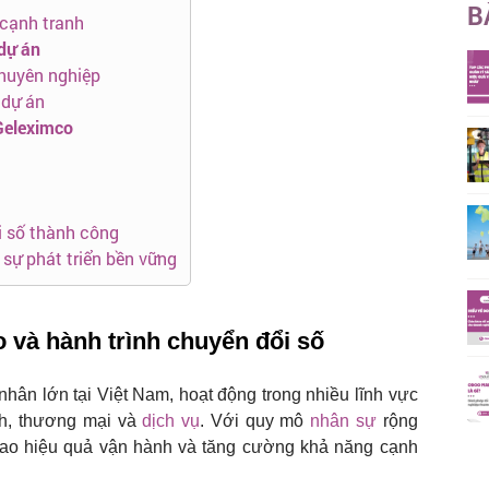
B
 cạnh tranh
 dự án
chuyên nghiệp
 dự án
Geleximco
i số thành công
g sự phát triển bền vững
o và hành trình chuyển đổi số
nhân lớn tại Việt Nam, hoạt động trong nhiều lĩnh vực
nh, thương mại và
dịch vụ
. Với quy mô
nhân sự
rộng
ao hiệu quả vận hành và tăng cường khả năng cạnh