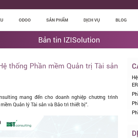
ỆU
ODOO
SẢN PHẨM
DỊCH VỤ
BLOG
Bản tin IZISolution
 Hệ thống Phần mềm Quản trị Tài sản
C
Hệ
ER
Ph
onsulting mang đến cho doanh nghiệp chương trình
Ph
mềm Quản lý Tài sản và Bảo trì thiết bị”.
Ph
D