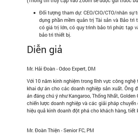
(Thông tin truy cập vào Zoom sẽ được gửi trước b
Đối tượng tham dự: CEO/CIO/CTO/nhân sự tr
dụng phần mềm quản trị Tài sản và Bảo trì t
có giá trị lớn, có quy trình bảo trì phức tạ
bảo trì thiết bị.
Diễn giả
Mr. Hải Đoàn - Odoo Expert, DM
Với 10 năm kinh nghiệm trong lĩnh vực công nghệ t
khai dự án cho các doanh nghiệp sản xuất. Ông đã
án đáng chú ý như Kangaroo, Thống Nhất, Golden Ga
chiến lược doanh nghiệp và các giải pháp chuyển đổ
hiệu quả kinh doanh đột phá cho khách hàng, tiết ki
Mr. Đoàn Thiện - Senior FC, PM