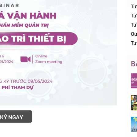
Tư
Tư 
Tư
Ou
Tư
B
KÝ NGAY