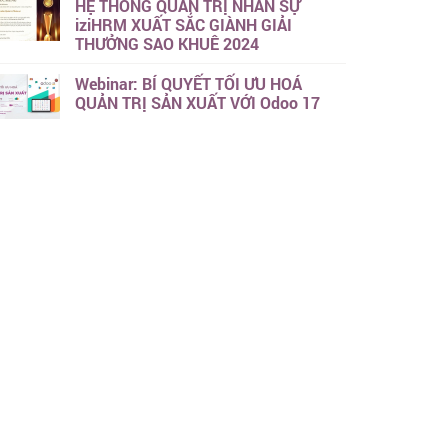
HỆ THỐNG QUẢN TRỊ NHÂN SỰ
iziHRM XUẤT SẮC GIÀNH GIẢI
THƯỞNG SAO KHUÊ 2024
Webinar: BÍ QUYẾT TỐI ƯU HOÁ
QUẢN TRỊ SẢN XUẤT VỚI Odoo 17