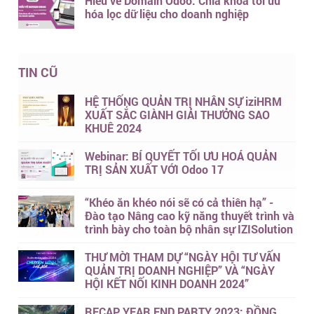
Hiểu về Domain Odoo: Chìa khóa tối ưu
hóa lọc dữ liệu cho doanh nghiệp
TIN CŨ
HỆ THỐNG QUẢN TRỊ NHÂN SỰ iziHRM
XUẤT SẮC GIÀNH GIẢI THƯỞNG SAO
KHUÊ 2024
Webinar: BÍ QUYẾT TỐI ƯU HOÁ QUẢN
TRỊ SẢN XUẤT VỚI Odoo 17
“Khéo ăn khéo nói sẽ có cả thiên hạ” -
Đào tạo Nâng cao kỹ năng thuyết trình và
trình bày cho toàn bộ nhân sự IZISolution
THƯ MỜI THAM DỰ “NGÀY HỘI TƯ VẤN
QUẢN TRỊ DOANH NGHIỆP” VÀ “NGÀY
HỘI KẾT NỐI KINH DOANH 2024”
RECAP YEAR END PARTY 2023: ĐỒNG