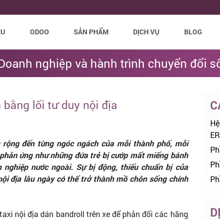
ỆU
ODOO
SẢN PHẨM
DỊCH VỤ
BLOG
Doanh nghiệp và hành trình chuyển đổi s
bằng lối tư duy nội địa
C
Hệ
ER
n rộng đến từng ngóc ngách của mỗi thành phố, mỗi
Ph
g phản ứng như những đứa trẻ bị cướp mất miếng bánh
Ph
nghiệp nước ngoài. Sự bị động, thiếu chuẩn bị của
nội địa lâu ngày có thể trở thành mồ chôn sống chính
Ph
D
xi nội địa dán bandroll trên xe để phản đối các hãng