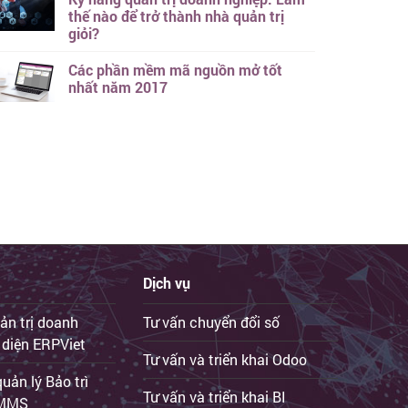
thế nào để trở thành nhà quản trị
giỏi?
Các phần mềm mã nguồn mở tốt
nhất năm 2017
Dịch vụ
ản trị doanh
Tư vấn chuyển đổi số
 diện ERPViet
Tư vấn và triển khai Odoo
ản lý Bảo trì
Tư vấn và triển khai BI
iCMMS