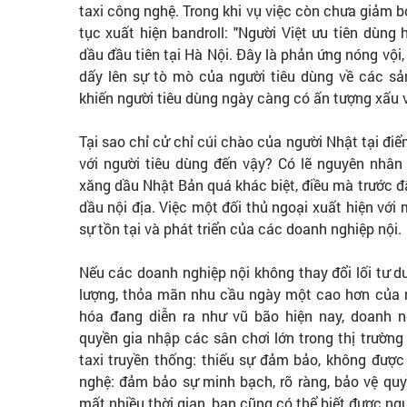
taxi công nghệ. Trong khi vụ việc còn chưa giảm bớt
tục xuất hiện bandroll: "Người Việt ưu tiên dùn
dầu đầu tiên tại Hà Nội. Đây là phản ứng nóng vội
dấy lên sự tò mò của người tiêu dùng về các sả
khiến người tiêu dùng ngày càng có ấn tượng xấu 
Tại sao chỉ cử chỉ cúi chào của người Nhật tại điể
với người tiêu dùng đến vậy? Có lẽ nguyên nhân
xăng dầu Nhật Bản quá khác biệt, điều mà trước 
dầu nội địa. Việc một đối thủ ngoại xuất hiện vớ
sự tồn tại và phát triển của các doanh nghiệp nội.
Nếu các doanh nghiệp nội không thay đổi lối tư d
lượng, thỏa mãn nhu cầu ngày một cao hơn của ng
hóa đang diễn ra như vũ bão hiện nay, doanh n
quyền gia nhập các sân chơi lớn trong thị trườn
taxi truyền thống: thiếu sự đảm bảo, không được
nghệ: đảm bảo sự minh bạch, rõ ràng, bảo vệ quy
mất nhiều thời gian, bạn cũng có thể biết được ngư