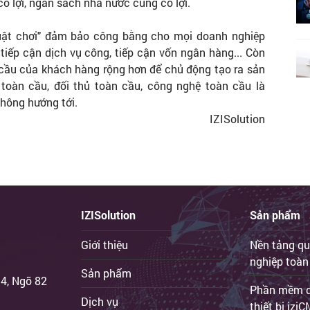
có lợi, ngân sách nhà nước cũng có lợi.
luật chơi" đảm bảo công bằng cho mọi doanh nghiệp
 tiếp cận dịch vụ công, tiếp cận vốn ngân hàng... Còn
 cầu của khách hàng rộng hơn để chủ động tạo ra sản
toàn cầu, đối thủ toàn cầu, công nghệ toàn cầu là
hông hướng tới.
IZISolution
IZISolution
Sản phẩm
Giới thiệu
Nền tảng qu
nghiệp toàn
Sản phẩm
 4, Ngõ 82
Phần mềm qu
Dịch vụ
thiết bị iz