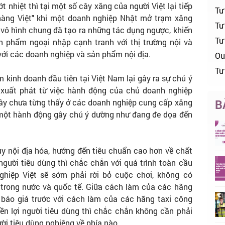
 nhiệt thì tại một số cây xăng của người Việt lại tiếp
Tư
g hàng Việt" khi một doanh nghiệp Nhật mở trạm xăng
Tư 
, vô hình chung đã tạo ra những tác dụng ngược, khiến
Tư
n phẩm ngoại nhập cạnh tranh với thị trường nội và
với các doanh nghiệp và sản phẩm nội địa.
Ou
Tư
m kinh doanh đầu tiên tại Việt Nam lại gây ra sự chú ý
 xuất phát từ việc hành động của chủ doanh nghiệp
đây chưa từng thấy ở các doanh nghiệp cung cấp xăng
B
i một hành động gây chú ý dường như đang đe dọa đến
uy nội địa hóa, hướng đến tiêu chuẩn cao hơn về chất
ười tiêu dùng thì chắc chắn với quá trình toàn cầu
ghiệp Việt sẽ sớm phải rời bỏ cuộc chơi, không có
g trong nước và quốc tế. Giữa cách làm của các hãng
 báo giá trước với cách làm của các hãng taxi công
ền lợi người tiêu dùng thì chắc chắn không cần phải
ời tiêu dùng nghiêng về phía nào.