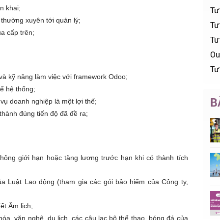
ển khai;
Tư
thường xuyên tới quản lý;
Tư 
a cấp trên;
Tư
Ou
Tư
t và kỹ năng làm việc với framework Odoo;
kế hệ thống;
B
ụ doanh nghiệp là một lợi thế;
hành đúng tiến độ đã đề ra;
ng giới hạn hoặc tăng lương trước hạn khi có thành tích
a Luật Lao động (tham gia các gói bảo hiểm của Công ty,
t Âm lịch;
a, văn nghệ, du lịch, các câu lạc bộ thể thao, bóng đá của