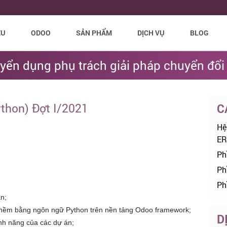
ỆU
ODOO
SẢN PHẨM
DỊCH VỤ
BLOG
yển dụng phụ trách giải pháp chuyển đổi
ython) Đợt I/2021
C
Hệ
ER
Ph
Ph
Ph
n;
n mềm bằng ngôn ngữ Python trên nền tảng Odoo framework;
D
ính năng của các dự án;