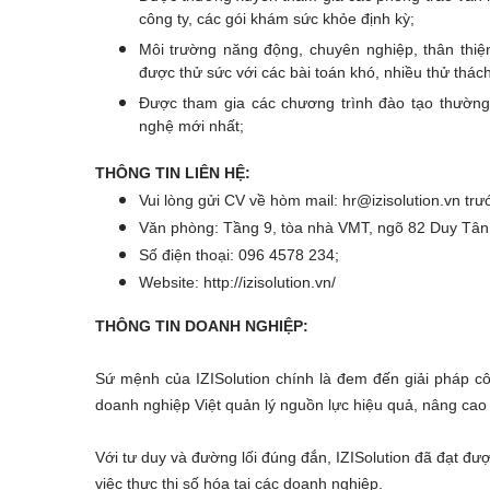
công ty, các gói khám sức khỏe định kỳ;
Môi trường năng động, chuyên nghiệp, thân thiện
được thử sức với các bài toán khó, nhiều thử thác
Được tham gia các chương trình đào tạo thường
nghệ mới nhất;
THÔNG TIN LIÊN HỆ:
Vui lòng gửi CV về hòm mail: hr@izisolution.vn tr
Văn phòng: Tầng 9, tòa nhà VMT, ngõ 82 Duy Tân,
Số điện thoại: 096 4578 234;
Website: http://izisolution.vn/
THÔNG TIN DOANH NGHIỆP:
Sứ mệnh của IZISolution chính là đem đến giải pháp c
doanh nghiệp Việt quản lý nguồn lực hiệu quả, nâng cao 
Với tư duy và đường lối đúng đắn, IZISolution đã đạt đư
việc thực thi số hóa tại các doanh nghiệp.