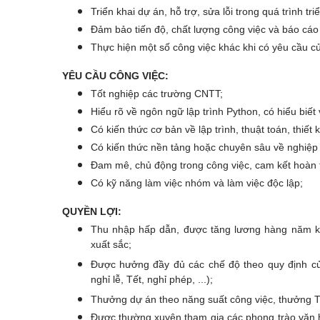
Triển khai dự án, hỗ trợ, sửa lỗi trong quá trình tri
Đảm bảo tiến độ, chất lượng công việc và báo cáo 
Thực hiện một số công việc khác khi có yêu cầu củ
YÊU CẦU CÔNG VIỆC:
Tốt nghiệp các trường CNTT;
Hiểu rõ về ngôn ngữ lập trình Python, có hiểu biế
Có kiến thức cơ bản về lập trình, thuật toán, thiết 
Có kiến thức nền tảng hoặc chuyên sâu về nghiệp v
Đam mê, chủ động trong công việc, cam kết hoàn t
Có kỹ năng làm việc nhóm và làm việc độc lập;
QUYỀN LỢI:
Thu nhập hấp dẫn, được tăng lương hàng năm khô
xuất sắc​;
Được hưởng đầy đủ các chế độ theo quy định củ
nghỉ lễ, Tết, nghỉ phép, ...);
Thưởng dự án theo năng suất công việc, thưởng Tế
Được thường xuyên tham gia các phong trào văn hó