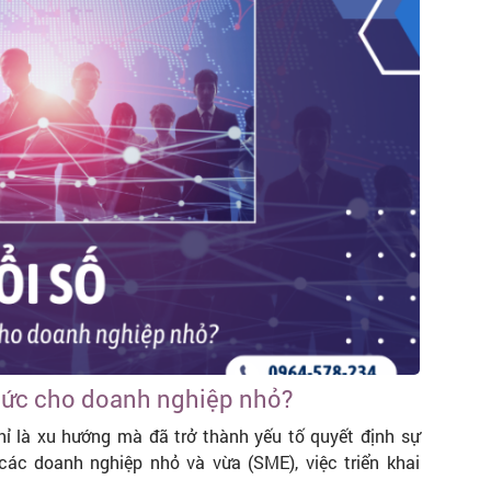
thức cho doanh nghiệp nhỏ?
hỉ là xu hướng mà đã trở thành yếu tố quyết định sự
các doanh nghiệp nhỏ và vừa (SME), việc triển khai