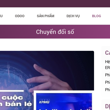
ỆU
ODOO
SẢN PHẨM
DỊCH VỤ
BLOG
Chuyển đổi số
C
Hệ
ER
Ph
Ph
Ph
D