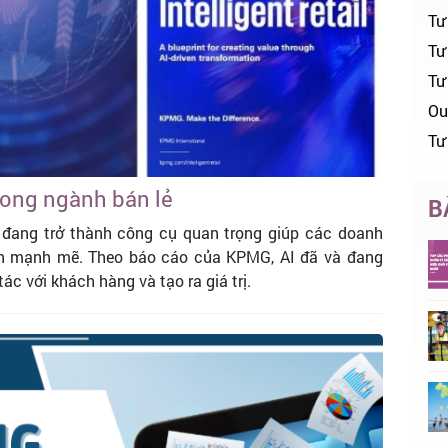
Tư
Tư 
Tư
Ou
Tư
rong ngành bán lẻ
B
I) đang trở thành công cụ quan trọng giúp các doanh
iển mạnh mẽ. Theo báo cáo của KPMG, AI đã và đang
ác với khách hàng và tạo ra giá trị.